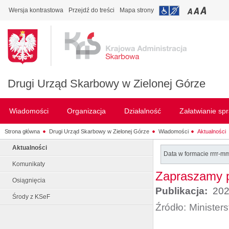
Wersja kontrastowa
Przejdź do treści
Mapa strony
Drugi Urząd Skarbowy w Zielonej Górze
Wiadomości
Organizacja
Działalność
Załatwianie sp
Strona główna
Drugi Urząd Skarbowy w Zielonej Górze
Wiadomości
Aktualności
Aktualności
Data w formacie rrrr-m
Komunikaty
Zapraszamy p
Osiągnięcia
Publikacja:
202
Środy z KSeF
Źródło:
Minister