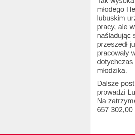
Tak wysoka 
młodego Hek
lubuskim ur
pracy, ale 
naśladując 
przeszedł j
pracowały w
dotychczas 
młodzika.
Dalsze post
prowadzi L
Na zatrzym
657 302,00 