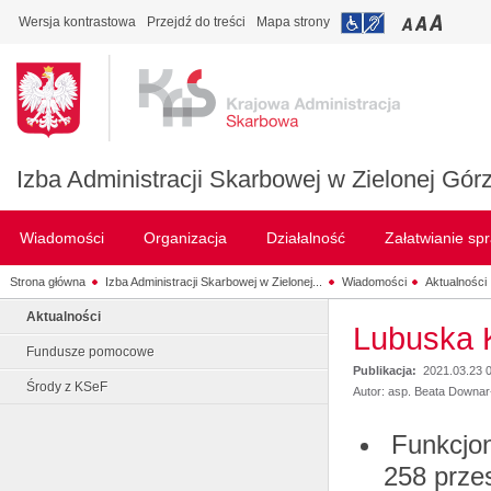
Wersja kontrastowa
Przejdź do treści
Mapa strony
Izba Administracji Skarbowej w Zielonej Gór
Wiadomości
Organizacja
Działalność
Załatwianie sp
Strona główna
Izba Administracji Skarbowej w Zielonej...
Wiadomości
Aktualności
Aktualności
Lubuska K
Fundusze pomocowe
Publikacja:
2021.03.23 
Środy z KSeF
Autor: asp. Beata Downar-
Funkcjon
258 przes