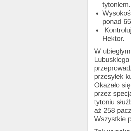
tytoniem.
Wysokość
ponad 650
Kontrolu
Hektor.
W ubiegłym 
Lubuskiego
przeprowadz
przesyłek ku
Okazało się
przez specj
tytoniu słu
aż 258 pacz
Wszystkie pr