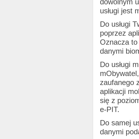
dowolnym ur
usługi jest
Do usługi T
poprzez apl
Oznacza to 
danymi bio
Do usługi m
mObywatel, 
zaufanego z
aplikacji m
się z poziom
e-PIT.
Do samej us
danymi pod