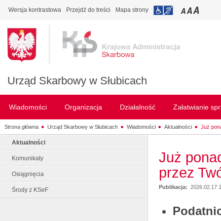
Wersja kontrastowa
Przejdź do treści
Mapa strony
Urząd Skarbowy w Słubicach
Wiadomości
Organizacja
Działalność
Załatwianie sp
Strona główna
Urząd Skarbowy w Słubicach
Wiadomości
Aktualności
Już pon
Aktualności
Już pona
Komunikaty
przez Twó
Osiągnięcia
Publikacja:
2026.02.17 
Środy z KSeF
Podatnic