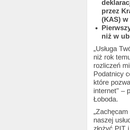
deklarac
przez K
(KAS) w 
Pierwszy
niż w ub
„Usługa Twó
niż rok tem
rozliczeń m
Podatnicy c
które pozwa
internet" –
Łoboda.
„Zachęcam d
naszej usłu
złożyć PIT 