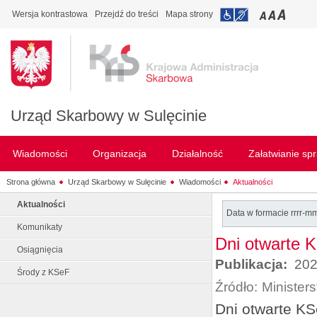
Wersja kontrastowa
Przejdź do treści
Mapa strony
Urząd Skarbowy w Sulęcinie
Wiadomości
Organizacja
Działalność
Załatwianie sp
Strona główna
Urząd Skarbowy w Sulęcinie
Wiadomości
Aktualności
Aktualności
Data w formacie rrrr-m
Komunikaty
Dni otwarte 
Osiągnięcia
Publikacja:
202
Środy z KSeF
Źródło:
Minister
Dni otwarte K