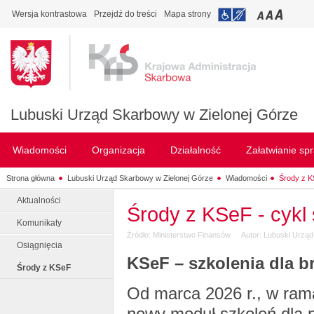
Wersja kontrastowa
Przejdź do treści
Mapa strony
Lubuski Urząd Skarbowy w Zielonej Górze
Wiadomości
Organizacja
Działalność
Załatwianie sp
Strona główna
Lubuski Urząd Skarbowy w Zielonej Górze
Wiadomości
Środy z 
Aktualności
Środy z KSeF - cykl
Komunikaty
Źródło: Ministerstwo Finansów
Autor: Lubuski Urzą
Osiągnięcia
KSeF – szkolenia dla b
Środy z KSeF
Od marca 2026 r., w rama
nowy moduł szkoleń dla p