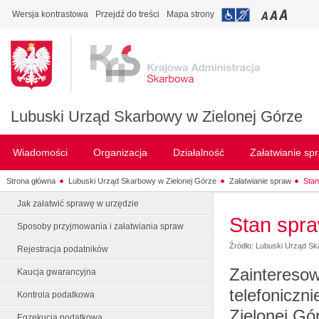
Wersja kontrastowa
Przejdź do treści
Mapa strony
Lubuski Urząd Skarbowy w Zielonej Górze
Wiadomości
Organizacja
Działalność
Załatwianie sp
Strona główna
Lubuski Urząd Skarbowy w Zielonej Górze
Załatwianie spraw
Sta
Jak załatwić sprawę w urzędzie
Stan spr
Sposoby przyjmowania i załatwiania spraw
Źródło: Lubuski Urząd S
Rejestracja podatników
Zainteresow
Kaucja gwarancyjna
telefonicz
Kontrola podatkowa
Zielonej G
Egzekucja podatkowa