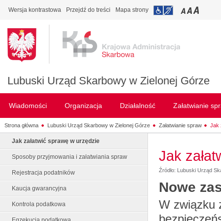
Wersja kontrastowa
Przejdź do treści
Mapa strony
Lubuski Urząd Skarbowy w Zielonej Górze
Wiadomości
Organizacja
Działalność
Załatwianie sp
Strona główna
Lubuski Urząd Skarbowy w Zielonej Górze
Załatwianie spraw
Jak 
Jak załatwić sprawę w urzędzie
Jak załat
Sposoby przyjmowania i załatwiania spraw
Źródło: Lubuski Urząd Sk
Rejestracja podatników
Nowe zas
Kaucja gwarancyjna
W związku 
Kontrola podatkowa
bezpieczeń
Egzekucja podatkowa