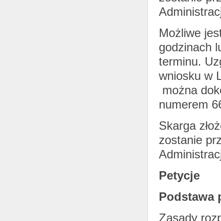
Administrac
Możliwe jes
godzinach l
terminu. Uz
wniosku w 
można dokon
numerem 6
Skarga złoż
zostanie pr
Administrac
Petycje
Podstawa p
Zasady rozp