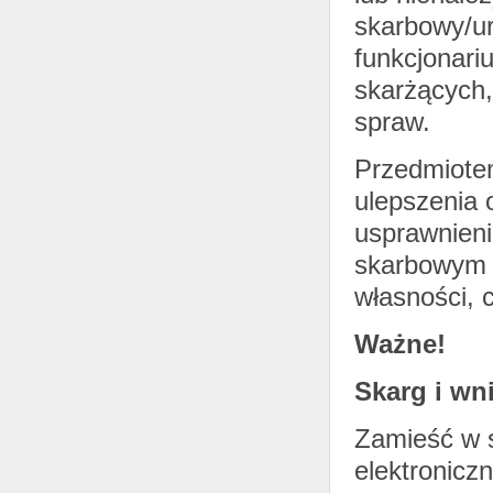
skarbowy/ur
funkcjonari
skarżących,
spraw.
Przedmiot
ulepszenia 
usprawnieni
skarbowym 
własności, 
Ważne!
Skarg i wn
Zamieść w s
elektronicz