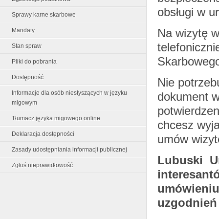
obsługi w u
Sprawy karne skarbowe
Na wizytę 
Mandaty
telefoniczn
Stan spraw
Skarbowego
Pliki do pobrania
Dostępność
Nie potrzeb
Informacje dla osób niesłyszących w języku
dokument w 
migowym
potwierdzen
Tłumacz języka migowego online
chcesz wyja
Deklaracja dostępności
umów wizyt
Zasady udostępniania informacji publicznej
Lubuski Ur
Zgłoś nieprawidłowość
interesan
umówieniu
uzgodnień