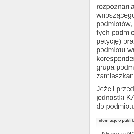
rozpoznania
wnoszącego 
podmiotów, 
tych podmi
petycję) or
podmiotu wn
koresponden
grupa podmi
zamieszkani
Jeżeli prze
jednostki K
do podmiotu
Informacje o publi
Data utworzenia:
04.1