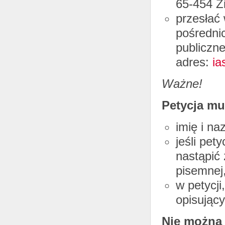
65-454 Z
przesłać 
pośrednic
publiczne
adres:
ia
Ważne!
Petycja mu
imię i n
jeśli pet
nastąpić 
pisemnej
w petycji
opisując
Nie można 