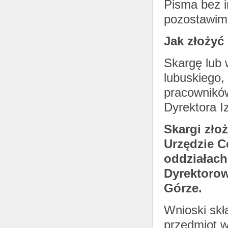
Pisma bez i
pozostawim
Jak złożyć
Skargę lub 
lubuskiego
pracowników
Dyrektora I
Skargi zło
Urzędzie C
oddziałach
Dyrektorow
Górze.
Wnioski skł
przedmiot w