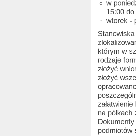
w ponied
15:00 do
wtorek - 
Stanowiska 
zlokalizowa
którym w sz
rodzaje for
złożyć wnio
złożyć wsze
opracowano 
poszczególn
załatwienie
na półkach 
Dokumenty 
podmiotów ś