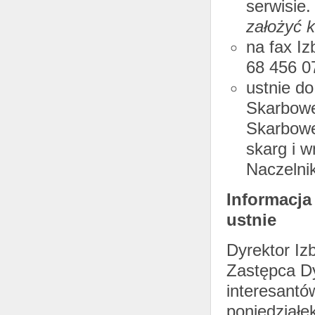
serwisie
założyć k
na fax Iz
68 456 0
ustnie do
Skarbowe
Skarbowe
skarg i 
Naczelni
Informacja
ustnie
Dyrektor Iz
Zastępca Dy
interesantó
poniedziałe