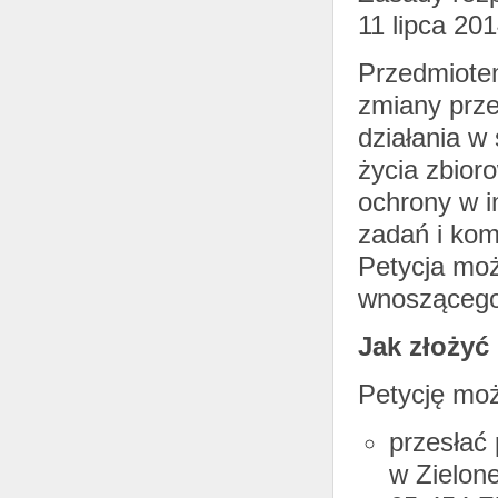
11 lipca 201
Przedmiotem
zmiany prze
działania w
życia zbior
ochrony w i
zadań i kom
Petycja moż
wnoszącego 
Jak złożyć
Petycję mo
przesłać 
w Zielon