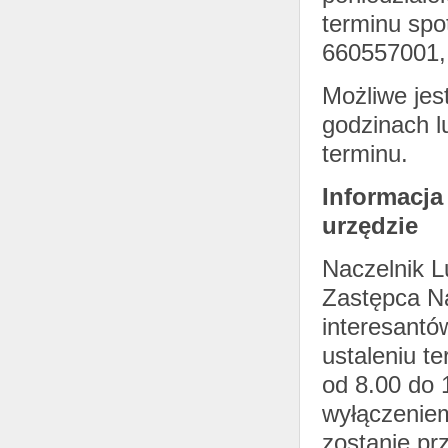
terminu spo
660557001,
Możliwe jes
godzinach l
terminu.
Informacja
urzędzie
Naczelnik 
Zastępca N
interesant
ustaleniu t
od 8.00 do 
wyłączeniem
zostanie pr