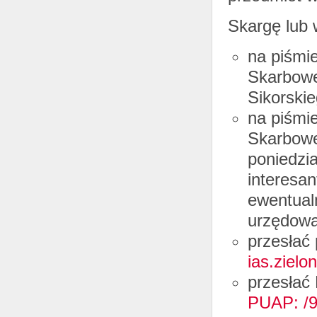
Skargę lub 
na piśmie
Skarbowe
Sikorskie
na piśmie
Skarbowe
poniedzi
interesa
ewentual
urzędowa
przesłać 
ias.ziel
przesłać
PUAP: /95