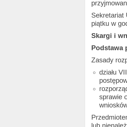
przyjmowane
Sekretariat
piątku w go
Skargi i wn
Podstawa 
Zasady rozp
działu VI
postępow
rozporząd
sprawie o
wniosków 
Przedmiot
lub nienale