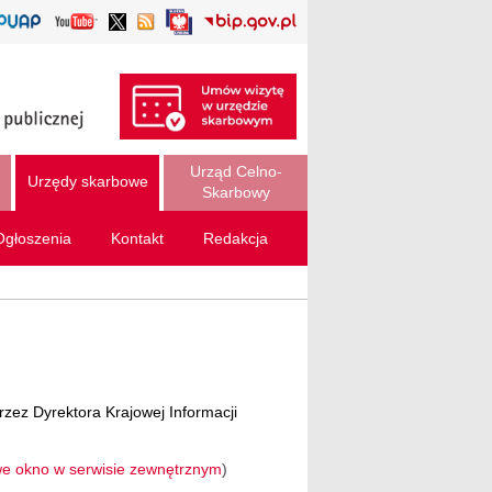
Urząd Celno-
Urzędy skarbowe
Skarbowy
Ogłoszenia
Kontakt
Redakcja
zez Dyrektora Krajowej Informacji
we okno w serwisie zewnętrznym
)