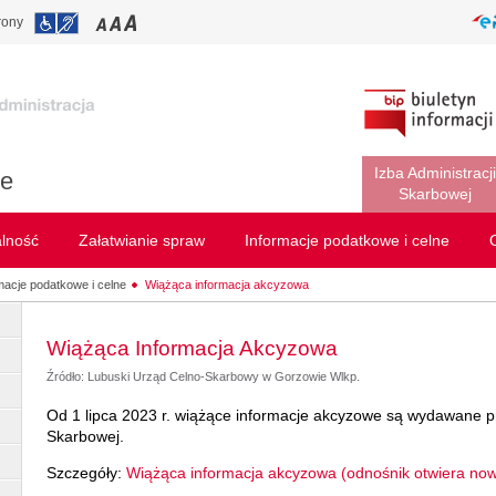
rony
Izba Administracji
ie
Skarbowej
alność
Załatwianie spraw
Informacje podatkowe i celne
macje podatkowe i celne
Wiążąca informacja akcyzowa
Wiążąca Informacja Akcyzowa
Źródło: Lubuski Urząd Celno-Skarbowy w Gorzowie Wlkp.
Od 1 lipca 2023 r. wiążące informacje akcyzowe są wydawane pr
Skarbowej.
Szczegóły:
Wiążąca informacja akcyzowa (odnośnik otwiera no