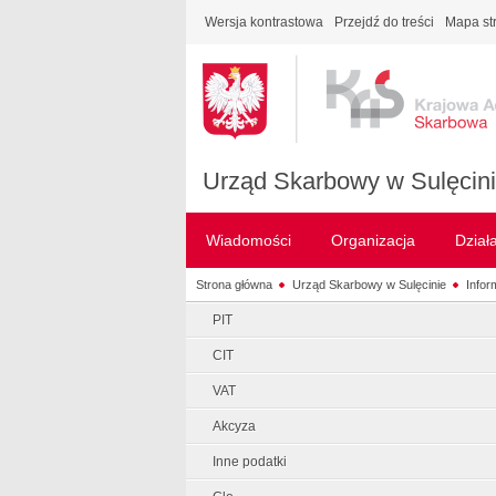
Wersja kontrastowa
Przejdź do treści
Mapa st
Urząd Skarbowy w Sulęcin
Wiadomości
Organizacja
Dział
Strona główna
Urząd Skarbowy w Sulęcinie
Infor
PIT
CIT
VAT
Akcyza
Inne podatki