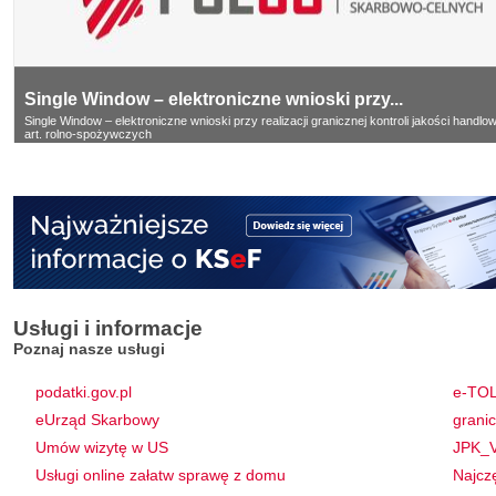
Single Window – elektroniczne wnioski przy...
Single Window – elektroniczne wnioski przy realizacji granicznej kontroli jakości handlow
art. rolno-spożywczych
Usługi i informacje
Poznaj nasze usługi
podatki.gov.pl
e-TO
eUrząd Skarbowy
granic
Umów wizytę w US
JPK_V
Usługi online załatw sprawę z domu
Najcz