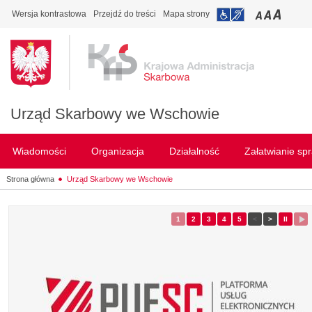
Wersja kontrastowa
Przejdź do treści
Mapa strony
Urząd Skarbowy we Wschowie
Wiadomości
Organizacja
Działalność
Załatwianie sp
Strona główna
Urząd Skarbowy we Wschowie
1
- slajd
2
- slajd
3
- slajd
4
- slajd
5
- slajd
<
Poprzedni slajd
>
Następny s
II
Zatrz
przewi
p
slaj