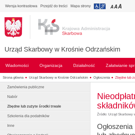
Wersja kontrastowa
Przejdź do treści
Mapa strony
Urząd Skarbowy w Krośnie Odrzańskim
Wiadomości
Organizacja
Działalność
Załatwianie sp
Strona główna
Urząd Skarbowy w Krośnie Odrzańskim
Ogłoszenia
Zbędne lub zu
Zamówienia publiczne
Nieodpłat
Nabór
składnik
Zbędne lub zużyte środki trwałe
Źródło: Urząd Skarbowy 
Szkolenia dla podatników
Ogłoszenia 
Inne