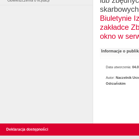
lub zbędny
Obwieszczenia o licytacji
skarbowych
Biuletynie 
zakładce Zb
okno w ser
Informacje o publi
Data utworzenia:
04.0
Autor:
Naczelnik Ur
Odrzańskim
Deklaracja dostępności