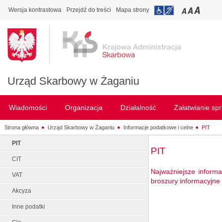
Wersja kontrastowa
Przejdź do treści
Mapa strony
Urząd Skarbowy w Żaganiu
Wiadomości
Organizacja
Działalność
Załatwianie sp
Strona główna
Urząd Skarbowy w Żaganiu
Informacje podatkowe i celne
PIT
PIT
PIT
CIT
Najważniejsze inform
VAT
broszury informacyjne 
Akcyza
Inne podatki