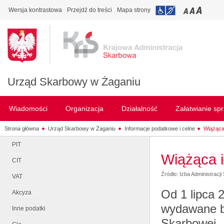
Wersja kontrastowa
Przejdź do treści
Mapa strony
Urząd Skarbowy w Żaganiu
Wiadomości
Organizacja
Działalność
Załatwianie sp
Strona główna
Urząd Skarbowy w Żaganiu
Informacje podatkowe i celne
Wiążąca
PIT
Wiążąca 
CIT
Źródło: Izba Administracj
VAT
Od 1 lipca 
Akcyza
wydawane bę
Inne podatki
Skarbowej.