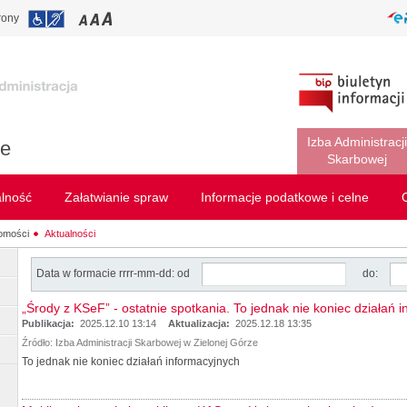
rony
Izba Administracji
ie
Skarbowej
alność
Załatwianie spraw
Informacje podatkowe i celne
omości
Aktualności
Data w formacie rrrr-mm-dd: od
do:
„Środy z KSeF” - ostatnie spotkania. To jednak nie koniec działań 
Publikacja:
2025.12.10 13:14
Aktualizacja:
2025.12.18 13:35
Źródło:
Izba Administracji Skarbowej w Zielonej Górze
To jednak nie koniec działań informacyjnych