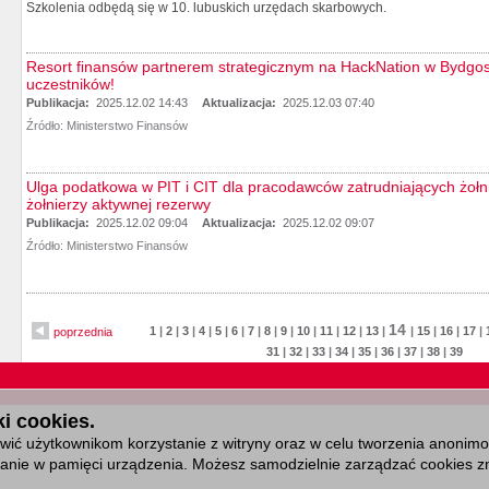
Szkolenia odbędą się w 10. lubuskich urzędach skarbowych.
Resort finansów partnerem strategicznym na HackNation w Bydgos
uczestników!
Publikacja:
2025.12.02 14:43
Aktualizacja:
2025.12.03 07:40
Źródło:
Ministerstwo Finansów
Ulga podatkowa w PIT i CIT dla pracodawców zatrudniających żołnie
żołnierzy aktywnej rezerwy
Publikacja:
2025.12.02 09:04
Aktualizacja:
2025.12.02 09:07
Źródło:
Ministerstwo Finansów
14
1
|
2
|
3
|
4
|
5
|
6
|
7
|
8
|
9
|
10
|
11
|
12
|
13
|
|
15
|
16
|
17
|
poprzednia
31
|
32
|
33
|
34
|
35
|
36
|
37
|
38
|
39
i cookies.
ić użytkownikom korzystanie z witryny oraz w celu tworzenia anonimowy
isanie w pamięci urządzenia. Możesz samodzielnie zarządzać cookies zm