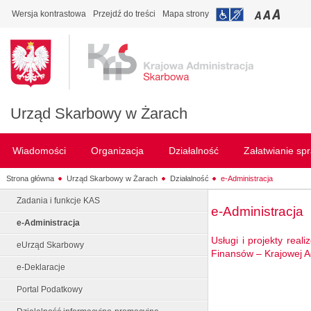
Wersja kontrastowa
Przejdź do treści
Mapa strony
Urząd Skarbowy w Żarach
Wiadomości
Organizacja
Działalność
Załatwianie sp
Strona główna
Urząd Skarbowy w Żarach
Działalność
e-Administracja
Zadania i funkcje KAS
e-Administracja
e-Administracja
Usługi i projekty rea
eUrząd Skarbowy
Finansów – Krajowej Ad
e-Deklaracje
Portal Podatkowy