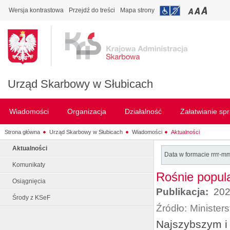
Wersja kontrastowa
Przejdź do treści
Mapa strony
Urząd Skarbowy w Słubicach
Wiadomości
Organizacja
Działalność
Załatwianie sp
Strona główna
Urząd Skarbowy w Słubicach
Wiadomości
Aktualności
Aktualności
Data w formacie rrrr-m
Komunikaty
Rośnie popul
Osiągnięcia
Publikacja:
202
Środy z KSeF
Źródło:
Minister
Najszybszym i