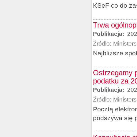
KSeF co do zas
Trwa ogólnop
Publikacja:
202
Źródło:
Minister
Najbliższe spo
Ostrzegamy p
podatku za 20
Publikacja:
202
Źródło:
Minister
Pocztą elektro
podszywa się p