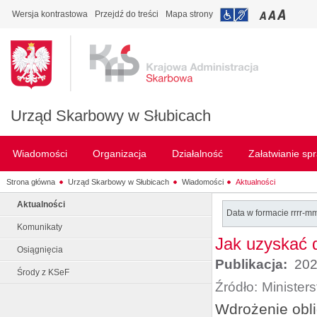
Wersja kontrastowa
Przejdź do treści
Mapa strony
Urząd Skarbowy w Słubicach
Wiadomości
Organizacja
Działalność
Załatwianie sp
Strona główna
Urząd Skarbowy w Słubicach
Wiadomości
Aktualności
Aktualności
Data w formacie rrrr-m
Komunikaty
Jak uzyskać 
Osiągnięcia
Publikacja:
202
Środy z KSeF
Źródło:
Minister
Wdrożenie obli