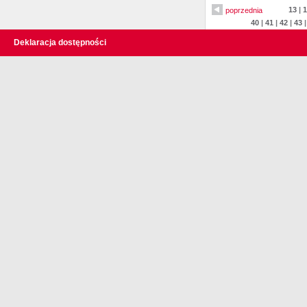
13
|
1
poprzednia
40
|
41
|
42
|
43
Deklaracja dostępności