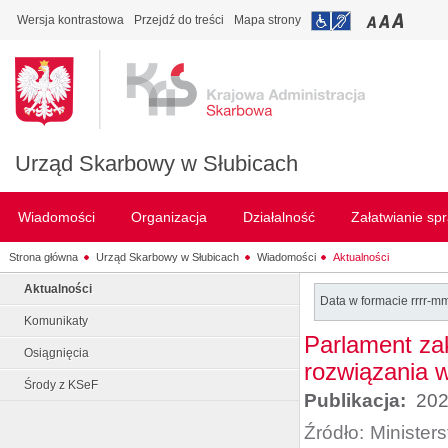
Wersja kontrastowa
Przejdź do treści
Mapa strony
Urząd Skarbowy w Słubicach
Wiadomości
Organizacja
Działalność
Załatwianie sp
Strona główna
Urząd Skarbowy w Słubicach
Wiadomości
Aktualności
Aktualności
Data w formacie rrrr-m
Komunikaty
Parlament za
Osiągnięcia
rozwiązania 
Środy z KSeF
Publikacja:
202
Źródło:
Minister