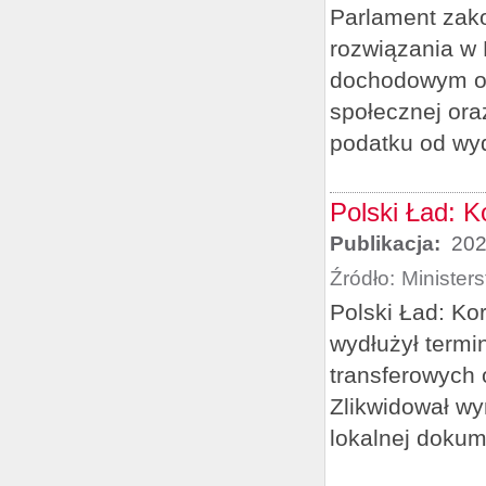
Parlament zak
rozwiązania w 
dochodowym od 
społecznej ora
podatku od wyd
Polski Ład: 
Publikacja:
202
Źródło:
Minister
Polski Ład: Ko
wydłużył termi
transferowych 
Zlikwidował w
lokalnej dokume