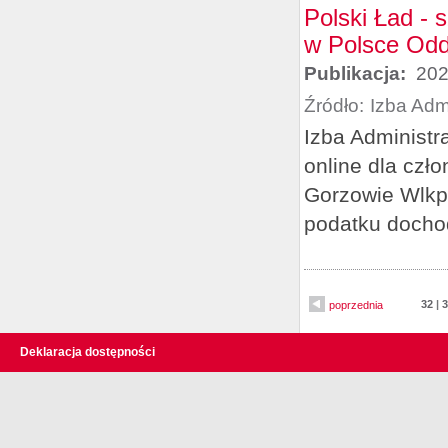
Polski Ład -
w Polsce Odd
Publikacja:
202
Źródło:
Izba Adm
Izba Administr
online dla czł
Gorzowie Wlkp
podatku docho
32
|
3
poprzednia
Deklaracja dostępności