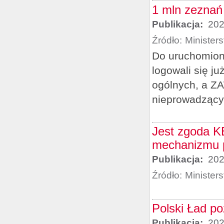
1 mln zeznań
Publikacja:
202
Źródło:
Minister
Do uruchomion
logowali się j
ogólnych, a ZA
nieprowadzącyc
Jest zgoda KE
mechanizmu p
Publikacja:
202
Źródło:
Minister
Polski Ład p
Publikacja:
202