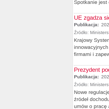
Spotkanie jest
UE zgadza si
Publikacja:
202
Źródło:
Minister
Krajowy System
innowacyjnych e
firmami i zape
Prezydent po
Publikacja:
202
Źródło:
Minister
Nowe regulacje
źródeł dochodu
umów o pracę a