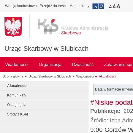
Wersja kontrastowa
Przejdź do treści
Mapa strony
Urząd Skarbowy w Słubicach
Wiadomości
Organizacja
Działalność
Załatwianie sp
Strona główna
Urząd Skarbowy w Słubicach
Wiadomości
Aktualności
Aktualności
Data w formacie rrrr-m
Komunikaty
#Niskie podat
Osiągnięcia
Publikacja:
202
Środy z KSeF
Źródło:
Izba Adm
9:00 Gorzów Wl