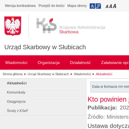
Wersja kontrastowa
Przejdź do treści
Mapa strony
Urząd Skarbowy w Słubicach
Wiadomości
Organizacja
Działalność
Załatwianie sp
Strona główna
Urząd Skarbowy w Słubicach
Wiadomości
Aktualności
Aktualności
Data w formacie rrrr-m
Komunikaty
Kto powinien 
Osiągnięcia
Publikacja:
202
Środy z KSeF
Źródło:
Minister
Ustawa dotyczą