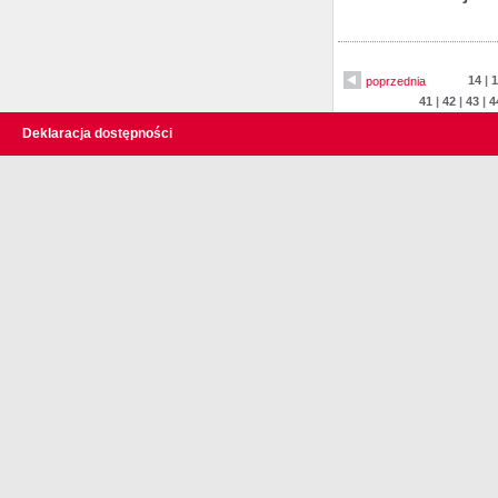
14
|
1
poprzednia
41
|
42
|
43
|
4
Deklaracja dostępności