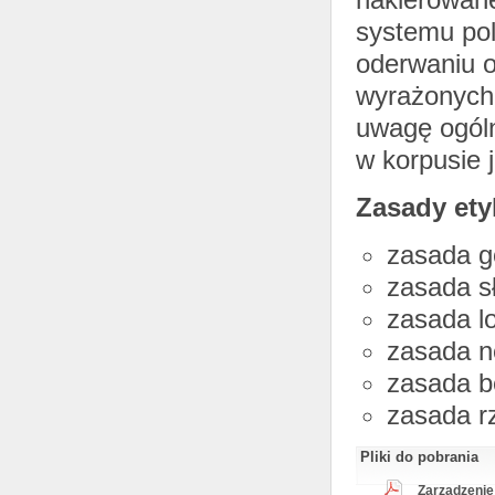
systemu pol
oderwaniu 
wyrażonych 
uwagę ogól
w korpusie 
Zasady ety
zasada g
zasada sł
zasada lo
zasada ne
zasada b
zasada rz
Pliki do pobrania
Zarządzenie