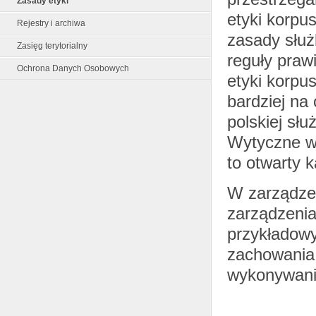
Zasady etyki
etyki korpu
Rejestry i archiwa
zasady służ
Zasięg terytorialny
reguły praw
Ochrona Danych Osobowych
etyki korpu
bardziej na
polskiej słu
Wytyczne w 
to otwarty 
W zarządzen
zarządzenia
przykładowy
zachowania 
wykonywani