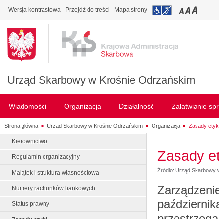
Wersja kontrastowa
Przejdź do treści
Mapa strony
Urząd Skarbowy w Krośnie Odrzańskim
Wiadomości
Organizacja
Działalność
Załatwianie sp
Strona główna
Urząd Skarbowy w Krośnie Odrzańskim
Organizacja
Zasady etyk
Kierownictwo
Zasady et
Regulamin organizacyjny
Źródło: Urząd Skarbowy 
Majątek i struktura własnościowa
Zarządzenie
Numery rachunków bankowych
październik
Status prawny
przestrzega