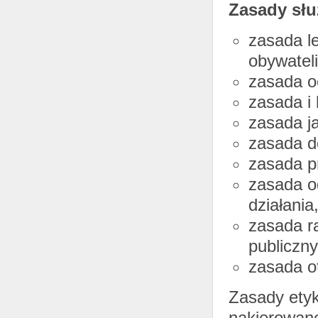
Zasady słu
zasada le
obywateli
zasada o
zasada i
zasada ja
zasada d
zasada p
zasada od
działania
zasada r
publiczny
zasada ot
Zasady etyk
nakierowane