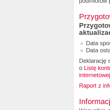
podmiotów p
Przygoto
Przygotow
aktualiza
Data spo
Data osta
Deklarację 
o
Listę kon
internetowe
Raport z in
Informac