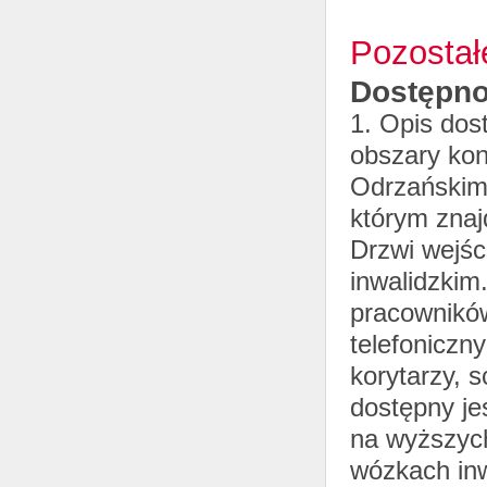
Pozostał
Dostępno
1. Opis dos
obszary kon
Odrzańskim 
którym znaj
Drzwi wejś
inwalidzkim
pracownikó
telefoniczn
korytarzy, 
dostępny je
na wyższych
wózkach inw