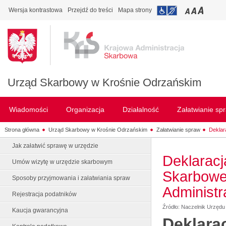
Wersja kontrastowa
Przejdź do treści
Mapa strony
Urząd Skarbowy w Krośnie Odrzańskim
Wiadomości
Organizacja
Działalność
Załatwianie sp
Strona główna
Urząd Skarbowy w Krośnie Odrzańskim
Załatwianie spraw
Deklar
Jak załatwić sprawę w urzędzie
Deklaracj
Umów wizytę w urzędzie skarbowym
Skarbowe
Sposoby przyjmowania i załatwiania spraw
Administr
Rejestracja podatników
Źródło: Naczelnik Urzęd
Kaucja gwarancyjna
Deklara