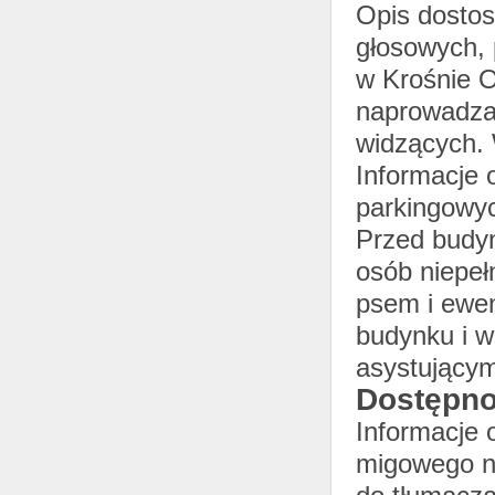
Opis dostos
głosowych, 
w Krośnie 
naprowadza
widzących. 
Informacje 
parkingowy
Przed budyn
osób niepeł
psem i ewen
budynku i 
asystujący
Dostępno
Informacje 
migowego na