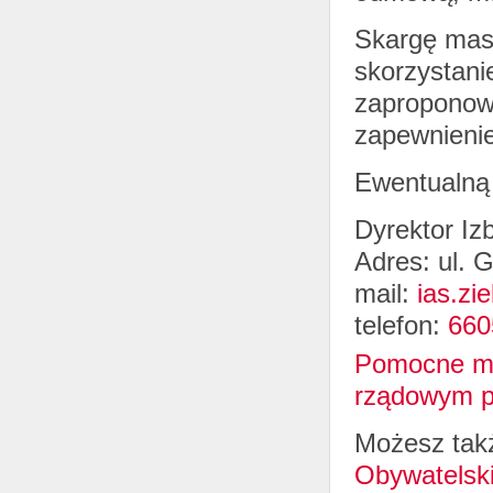
Skargę masz
skorzystani
zaproponow
zapewnienie
Ewentualną 
Dyrektor Iz
Adres: ul. 
mail:
ias.zi
telefon:
660
Pomocne mo
rządowym po
Możesz takż
Obywatelsk