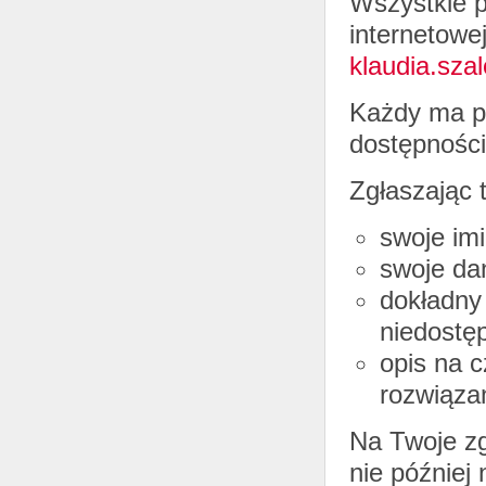
Wszystkie p
internetowe
klaudia.sza
Każdy ma p
dostępności 
Zgłaszając 
swoje imi
swoje dan
dokładny 
niedostęp
opis na c
rozwiązan
Na Twoje zg
nie później 