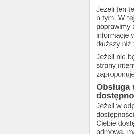
Jeżeli ten t
o tym. W te
poprawimy z
informacje 
dłuższy niż
Jeżeli nie 
strony inte
zaproponuje
Obsługa 
dostępno
Jeżeli w od
dostępności
Ciebie dost
odmową, ma