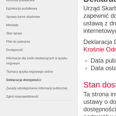
Kontrola podatkowa
Urząd Skar
Egzekucja podatkowa
zapewnić d
Sprawy karne skarbowe
ustawą z dn
Mandaty
internetowy
Stan spraw
Deklaracja 
Pliki do pobrania
Krośnie Odr
Dostępność
Informacje dla osób niesłyszących w języku
Data publ
migowym
Data osta
Tłumacz języka migowego online
Deklaracja dostępności
Stan dos
Zasady udostępniania informacji publicznej
Ta strona i
Zgłoś nieprawidłowość
ustawy o do
dostępności 