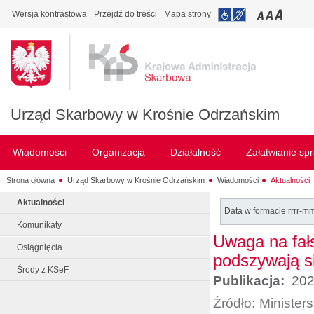
Wersja kontrastowa
Przejdź do treści
Mapa strony
Urząd Skarbowy w Krośnie Odrzańskim
Wiadomości
Organizacja
Działalność
Załatwianie sp
Strona główna
Urząd Skarbowy w Krośnie Odrzańskim
Wiadomości
Aktualności
Aktualności
Data w formacie rrrr-m
Komunikaty
Uwaga na fał
Osiągnięcia
podszywają s
Środy z KSeF
Publikacja:
202
Źródło:
Minister