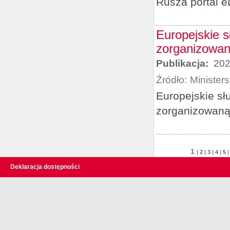
Rusza portal e
Europejskie s
zorganizowa
Publikacja:
202
Źródło:
Minister
Europejskie sł
zorganizowan
1
|
2
|
3
|
4
|
5
Deklaracja dostępności