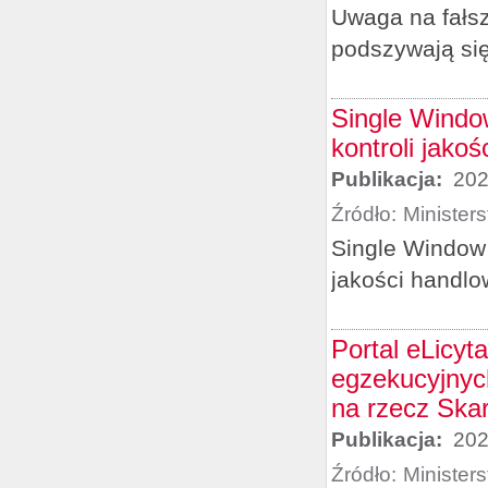
Uwaga na fałsz
podszywają si
Single Window
kontroli jako
Publikacja:
202
Źródło:
Minister
Single Window –
jakości handlo
Portal eLicyt
egzekucyjnych
na rzecz Ska
Publikacja:
202
Źródło:
Minister