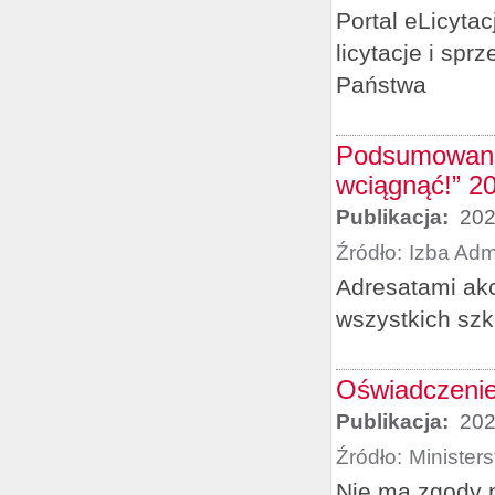
Portal eLicyta
licytacje i sp
Państwa
Podsumowanie
wciągnąć!” 2
Publikacja:
202
Źródło:
Izba Adm
Adresatami akc
wszystkich sz
Oświadczenie
Publikacja:
202
Źródło:
Minister
Nie ma zgody n