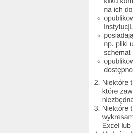
kilku ko
na ich do
opublikow
instytucji,
posiadają
np. pliki
schemat
opubliko
dostępnoś
Niektóre 
które zawi
niezbędna
Niektóre 
wykresami
Excel lub