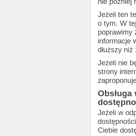
nie później 
Jeżeli ten t
o tym. W te
poprawimy z
informacje 
dłuższy niż
Jeżeli nie 
strony inte
zaproponuje
Obsługa 
dostępno
Jeżeli w od
dostępności
Ciebie dost