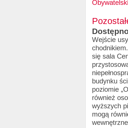
Obywatelsk
Pozostał
Dostępno
Wejście usy
chodnikiem.
się sala Ce
przystosowa
niepełnosp
budynku ści
poziomie „O
również os
wyższych pi
mogą równie
wewnętrzneg