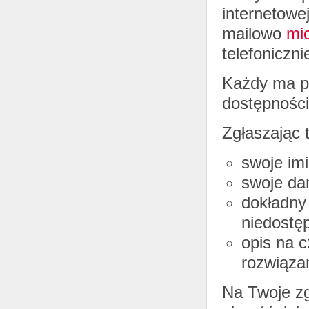
internetowe
mailowo
mi
telefoniczn
Każdy ma p
dostępności 
Zgłaszając 
swoje imi
swoje dan
dokładny 
niedostęp
opis na c
rozwiązan
Na Twoje zg