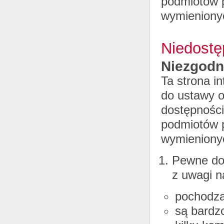
podmiotów p
wymienionyc
Niedostę
Niezgodn
Ta strona i
do ustawy o
dostępności 
podmiotów p
wymienionyc
Pewne dok
z uwagi na
pochodzą
są bardz