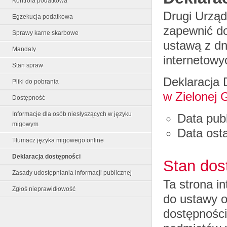
Kontrola podatkowa
Drugi Urząd
Egzekucja podatkowa
zapewnić d
Sprawy karne skarbowe
ustawą z dn
Mandaty
internetowy
Stan spraw
Deklaracja 
Pliki do pobrania
w Zielonej 
Dostępność
Informacje dla osób niesłyszących w języku
Data publ
migowym
Data osta
Tłumacz języka migowego online
Deklaracja dostępności
Stan dos
Zasady udostępniania informacji publicznej
Ta strona i
Zgłoś nieprawidłowość
do ustawy o
dostępności 