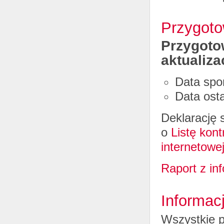
Przygoto
Przygotow
aktualiza
Data spo
Data osta
Deklarację 
o
Listę kon
internetowe
Raport z in
Informac
Wszystkie p