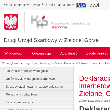
Wersja kontrastowa
Przejdź do treści
Mapa strony
Drugi Urząd Skarbowy w Zielonej Górze
Wiadomości
Organizacja
Działalność
Załatwianie sp
Strona główna
Drugi Urząd Skarbowy w Zielonej Górze
Załatwianie spraw
Deklar
Jak załatwić sprawę w urzędzie
Deklaracj
Umów wizytę w urzędzie skarbowym
internet
Sposoby przyjmowania i załatwiania spraw
Zielonej 
Rejestracja podatników
Źródło: Naczelnik Drugie
Kaucja gwarancyjna
Deklara