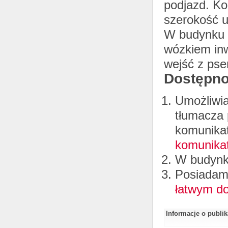
podjazd. Ko
szerokość u
W budynku z
wózkiem in
wejść z ps
Dostępno
Umożliwia
tłumacza 
komunikat
komunika
W budynku
Posiadamy
łatwym do
Informacje o publi