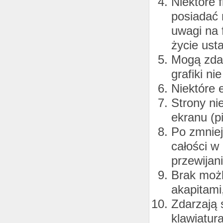
Niektóre 
posiadać
uwagi na 
życie ust
Mogą zdar
grafiki n
Niektóre 
Strony ni
ekranu (p
Po zmniej
całości w 
przewijan
Brak możl
akapitami,
Zdarzają 
klawiaturą