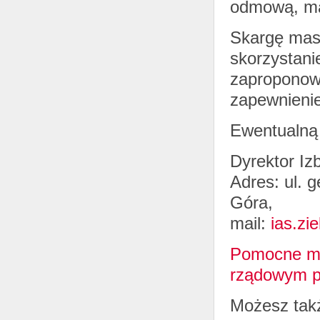
odmową, ma
Skargę masz
skorzystani
zaproponow
zapewnienie
Ewentualną 
Dyrektor Iz
Adres: ul. 
Góra,
mail:
ias.zi
Pomocne mo
rządowym po
Możesz takż